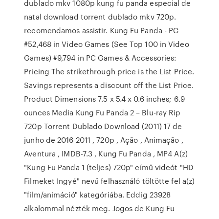
dublado mkv 1080p kung fu panda especial de
natal download torrent dublado mkv 720p.
recomendamos assistir. Kung Fu Panda - PC
#52,468 in Video Games (See Top 100 in Video
Games) #9,794 in PC Games & Accessories:
Pricing The strikethrough price is the List Price.
Savings represents a discount off the List Price.
Product Dimensions 7.5 x 5.4 x 0.6 inches; 6.9
ounces Media Kung Fu Panda 2 – Blu-ray Rip
720p Torrent Dublado Download (2011) 17 de
junho de 2016 2011 , 720p , Ação , Animação ,
Aventura , IMDB-7.3 , Kung Fu Panda , MP4 A(z)
"Kung Fu Panda 1 (teljes) 720p" című videót "HD
Filmeket Ingyé" nevű felhasználó töltötte fel a(z)
"film/animáció" kategóriába. Eddig 23928
alkalommal nézték meg. Jogos de Kung Fu