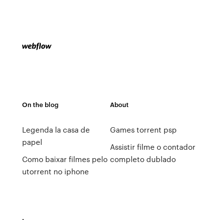
On the blog
About
Legenda la casa de
Games torrent psp
papel
Assistir filme o contador
Como baixar filmes pelo
completo dublado
utorrent no iphone