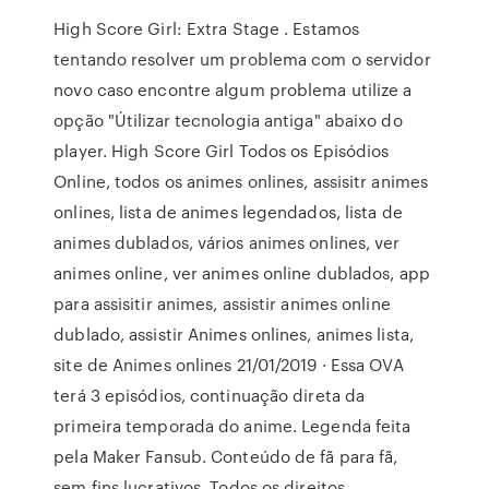
High Score Girl: Extra Stage . Estamos
tentando resolver um problema com o servidor
novo caso encontre algum problema utilize a
opção "Útilizar tecnologia antiga" abaixo do
player. High Score Girl Todos os Episódios
Online, todos os animes onlines, assisitr animes
onlines, lista de animes legendados, lista de
animes dublados, vários animes onlines, ver
animes online, ver animes online dublados, app
para assisitir animes, assistir animes online
dublado, assistir Animes onlines, animes lista,
site de Animes onlines 21/01/2019 · Essa OVA
terá 3 episódios, continuação direta da
primeira temporada do anime. Legenda feita
pela Maker Fansub. Conteúdo de fã para fã,
sem fins lucrativos. Todos os direitos