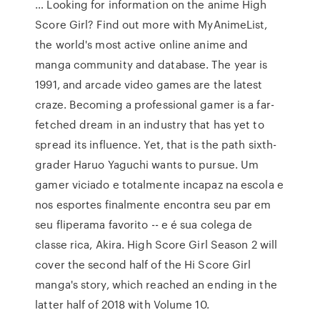
… Looking for information on the anime High
Score Girl? Find out more with MyAnimeList,
the world's most active online anime and
manga community and database. The year is
1991, and arcade video games are the latest
craze. Becoming a professional gamer is a far-
fetched dream in an industry that has yet to
spread its influence. Yet, that is the path sixth-
grader Haruo Yaguchi wants to pursue. Um
gamer viciado e totalmente incapaz na escola e
nos esportes finalmente encontra seu par em
seu fliperama favorito -- e é sua colega de
classe rica, Akira. High Score Girl Season 2 will
cover the second half of the Hi Score Girl
manga's story, which reached an ending in the
latter half of 2018 with Volume 10.