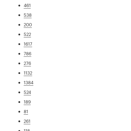
461
538
200
522
1617
786
276
1132
1384
524
189
81
261
118