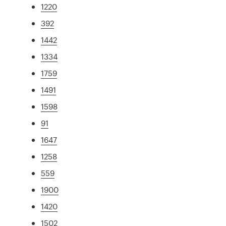
1220
392
1442
1334
1759
1491
1598
91
1647
1258
559
1900
1420
1502