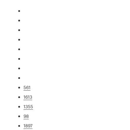
561
1613
1355
98
1897