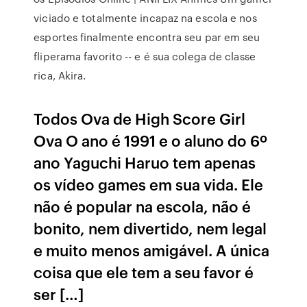
viciado e totalmente incapaz na escola e nos
esportes finalmente encontra seu par em seu
fliperama favorito -- e é sua colega de classe
rica, Akira.
Todos Ova de High Score Girl
Ova O ano é 1991 e o aluno do 6º
ano Yaguchi Haruo tem apenas
os vídeo games em sua vida. Ele
não é popular na escola, não é
bonito, nem divertido, nem legal
e muito menos amigável. A única
coisa que ele tem a seu favor é
ser […]