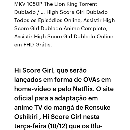
MKV 1080P The Lion King Torrent
Dublado / … High Score Girl Dublado
Todos os Episódios Online, Assistir High
Score Girl Dublado Anime Completo,
Assistir High Score Girl Dublado Online
em FHD Grátis.
Hi Score Girl, que serão
lançados em forma de OVAs em
home-vídeo e pelo Netflix. O site
oficial para a adaptação em
anime TV do mangá de Rensuke
Oshikiri , Hi Score Girl nesta
terça-feira (18/12) que os Blu-