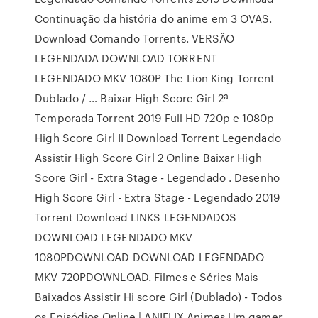
Continuação da história do anime em 3 OVAS.
Download Comando Torrents. VERSÃO
LEGENDADA DOWNLOAD TORRENT
LEGENDADO MKV 1080P The Lion King Torrent
Dublado / … Baixar High Score Girl 2ª
Temporada Torrent 2019 Full HD 720p e 1080p
High Score Girl II Download Torrent Legendado
Assistir High Score Girl 2 Online Baixar High
Score Girl - Extra Stage - Legendado . Desenho
High Score Girl - Extra Stage - Legendado 2019
Torrent Download LINKS LEGENDADOS
DOWNLOAD LEGENDADO MKV
1080PDOWNLOAD DOWNLOAD LEGENDADO
MKV 720PDOWNLOAD. Filmes e Séries Mais
Baixados Assistir Hi score Girl (Dublado) - Todos
os Episódios Online | ANIFLIX Animes Um gamer